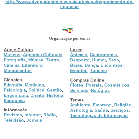
http://www.advogadosinsolvencia.pt/mapa/requerimento-de-
injuncao
Organização por temas
Arte e Cultura
Lazer
Museus
Agendas Culturais
Animais
Gastronomia
,
,
,
,
Fotografia
Música
Teatro
Desporto
Humor
Sexo
,
,
,
,
,
,
Cinema
Literatura
Bares
Dança
Encontros
,
,
,
,
,
Monumentos
Eventos
Turismo
,
Ciências
Compras Online
Filosofia
Medicina
,
,
Flores
Postais
Cosméticos
,
,
,
Psicologia
Política
Gestão
,
,
,
Serviços
Relógios
,
Engenharia
Direito
História
,
,
,
Temas
Economia
Ambiente
Emprego
Religião
,
,
,
Informação
Astrologia
Saúde
Serviços
,
,
,
Revistas
Internet
Rádio
,
,
,
Tecnologias de Informação
Televisão
Jornais
,