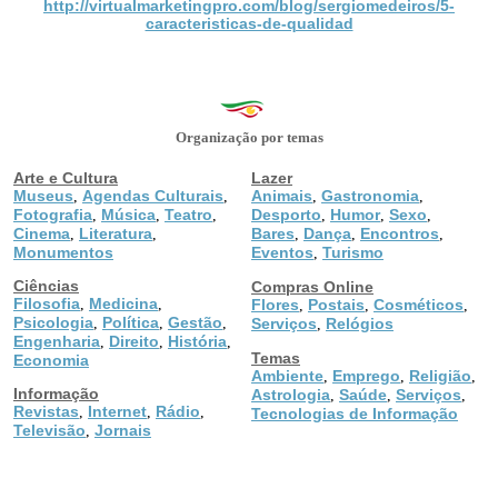
http://virtualmarketingpro.com/blog/sergiomedeiros/5-
caracteristicas-de-qualidad
Organização por temas
Arte e Cultura
Lazer
Museus
Agendas Culturais
Animais
Gastronomia
,
,
,
,
Fotografia
Música
Teatro
Desporto
Humor
Sexo
,
,
,
,
,
,
Cinema
Literatura
Bares
Dança
Encontros
,
,
,
,
,
Monumentos
Eventos
Turismo
,
Ciências
Compras Online
Filosofia
Medicina
,
,
Flores
Postais
Cosméticos
,
,
,
Psicologia
Política
Gestão
,
,
,
Serviços
Relógios
,
Engenharia
Direito
História
,
,
,
Temas
Economia
Ambiente
Emprego
Religião
,
,
,
Informação
Astrologia
Saúde
Serviços
,
,
,
Revistas
Internet
Rádio
,
,
,
Tecnologias de Informação
Televisão
Jornais
,