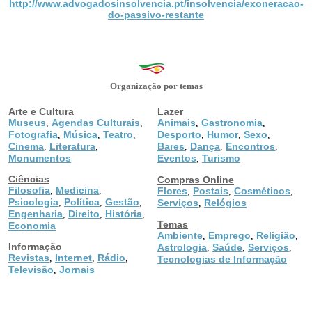
http://www.advogadosinsolvencia.pt/insolvencia/exoneracao-
do-passivo-restante
Organização por temas
Arte e Cultura
Lazer
Museus
Agendas Culturais
Animais
Gastronomia
,
,
,
,
Fotografia
Música
Teatro
Desporto
Humor
Sexo
,
,
,
,
,
,
Cinema
Literatura
Bares
Dança
Encontros
,
,
,
,
,
Monumentos
Eventos
Turismo
,
Ciências
Compras Online
Filosofia
Medicina
,
,
Flores
Postais
Cosméticos
,
,
,
Psicologia
Política
Gestão
,
,
,
Serviços
Relógios
,
Engenharia
Direito
História
,
,
,
Temas
Economia
Ambiente
Emprego
Religião
,
,
,
Informação
Astrologia
Saúde
Serviços
,
,
,
Revistas
Internet
Rádio
,
,
,
Tecnologias de Informação
Televisão
Jornais
,