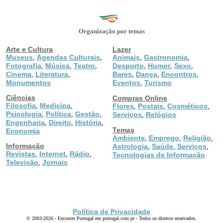
Organização por temas
Arte e Cultura
Lazer
Museus
Agendas Culturais
Animais
Gastronomia
,
,
,
,
Fotografia
Música
Teatro
Desporto
Humor
Sexo
,
,
,
,
,
,
Cinema
Literatura
Bares
Dança
Encontros
,
,
,
,
,
Monumentos
Eventos
Turismo
,
Ciências
Compras Online
Filosofia
Medicina
,
,
Flores
Postais
Cosméticos
,
,
,
Psicologia
Política
Gestão
,
,
,
Serviços
Relógios
,
Engenharia
Direito
História
,
,
,
Temas
Economia
Ambiente
Emprego
Religião
,
,
,
Informação
Astrologia
Saúde
Serviços
,
,
,
Revistas
Internet
Rádio
,
,
,
Tecnologias de Informação
Televisão
Jornais
,
Política de Privacidade
© 2003-2026 - Encontre Portugal em portugal.com.pt - Todos os direitos reservados.