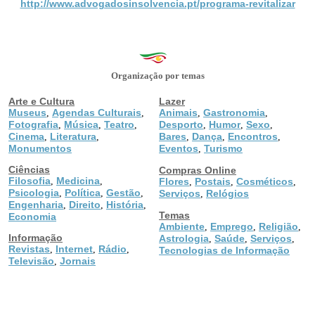
http://www.advogadosinsolvencia.pt/programa-revitalizar
Organização por temas
Arte e Cultura
Lazer
Museus
Agendas Culturais
Animais
Gastronomia
,
,
,
,
Fotografia
Música
Teatro
Desporto
Humor
Sexo
,
,
,
,
,
,
Cinema
Literatura
Bares
Dança
Encontros
,
,
,
,
,
Monumentos
Eventos
Turismo
,
Ciências
Compras Online
Filosofia
Medicina
,
,
Flores
Postais
Cosméticos
,
,
,
Psicologia
Política
Gestão
,
,
,
Serviços
Relógios
,
Engenharia
Direito
História
,
,
,
Temas
Economia
Ambiente
Emprego
Religião
,
,
,
Informação
Astrologia
Saúde
Serviços
,
,
,
Revistas
Internet
Rádio
,
,
,
Tecnologias de Informação
Televisão
Jornais
,