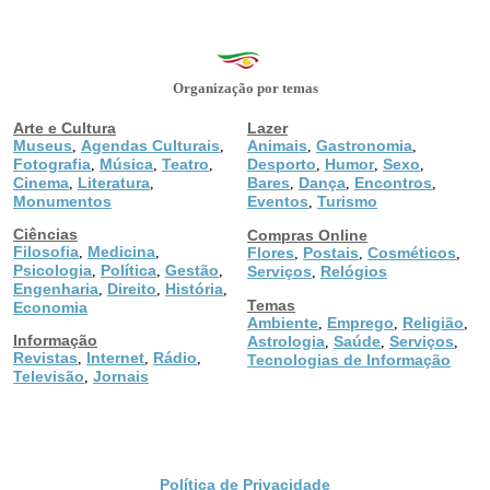
Organização por temas
Arte e Cultura
Lazer
Museus
Agendas Culturais
Animais
Gastronomia
,
,
,
,
Fotografia
Música
Teatro
Desporto
Humor
Sexo
,
,
,
,
,
,
Cinema
Literatura
Bares
Dança
Encontros
,
,
,
,
,
Monumentos
Eventos
Turismo
,
Ciências
Compras Online
Filosofia
Medicina
,
,
Flores
Postais
Cosméticos
,
,
,
Psicologia
Política
Gestão
,
,
,
Serviços
Relógios
,
Engenharia
Direito
História
,
,
,
Temas
Economia
Ambiente
Emprego
Religião
,
,
,
Informação
Astrologia
Saúde
Serviços
,
,
,
Revistas
Internet
Rádio
,
,
,
Tecnologias de Informação
Televisão
Jornais
,
Política de Privacidade