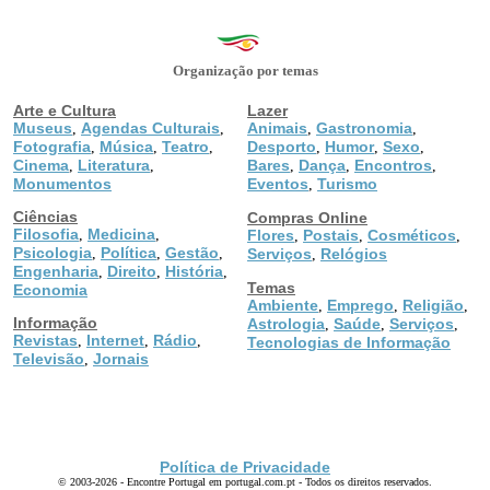
Organização por temas
Arte e Cultura
Lazer
Museus
Agendas Culturais
Animais
Gastronomia
,
,
,
,
Fotografia
Música
Teatro
Desporto
Humor
Sexo
,
,
,
,
,
,
Cinema
Literatura
Bares
Dança
Encontros
,
,
,
,
,
Monumentos
Eventos
Turismo
,
Ciências
Compras Online
Filosofia
Medicina
,
,
Flores
Postais
Cosméticos
,
,
,
Psicologia
Política
Gestão
,
,
,
Serviços
Relógios
,
Engenharia
Direito
História
,
,
,
Temas
Economia
Ambiente
Emprego
Religião
,
,
,
Informação
Astrologia
Saúde
Serviços
,
,
,
Revistas
Internet
Rádio
,
,
,
Tecnologias de Informação
Televisão
Jornais
,
Política de Privacidade
© 2003-2026 - Encontre Portugal em portugal.com.pt - Todos os direitos reservados.