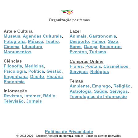
Organização por temas
Arte e Cultura
Lazer
Museus
Agendas Culturais
Animais
Gastronomia
,
,
,
,
Fotografia
Música
Teatro
Desporto
Humor
Sexo
,
,
,
,
,
,
Cinema
Literatura
Bares
Dança
Encontros
,
,
,
,
,
Monumentos
Eventos
Turismo
,
Ciências
Compras Online
Filosofia
Medicina
,
,
Flores
Postais
Cosméticos
,
,
,
Psicologia
Política
Gestão
,
,
,
Serviços
Relógios
,
Engenharia
Direito
História
,
,
,
Temas
Economia
Ambiente
Emprego
Religião
,
,
,
Informação
Astrologia
Saúde
Serviços
,
,
,
Revistas
Internet
Rádio
,
,
,
Tecnologias de Informação
Televisão
Jornais
,
Política de Privacidade
© 2003-2026 - Encontre Portugal em portugal.com.pt - Todos os direitos reservados.