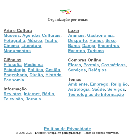
Organização por temas
Arte e Cultura
Lazer
Museus
Agendas Culturais
Animais
Gastronomia
,
,
,
,
Fotografia
Música
Teatro
Desporto
Humor
Sexo
,
,
,
,
,
,
Cinema
Literatura
Bares
Dança
Encontros
,
,
,
,
,
Monumentos
Eventos
Turismo
,
Ciências
Compras Online
Filosofia
Medicina
,
,
Flores
Postais
Cosméticos
,
,
,
Psicologia
Política
Gestão
,
,
,
Serviços
Relógios
,
Engenharia
Direito
História
,
,
,
Temas
Economia
Ambiente
Emprego
Religião
,
,
,
Informação
Astrologia
Saúde
Serviços
,
,
,
Revistas
Internet
Rádio
,
,
,
Tecnologias de Informação
Televisão
Jornais
,
Política de Privacidade
© 2003-2026 - Encontre Portugal em portugal.com.pt - Todos os direitos reservados.