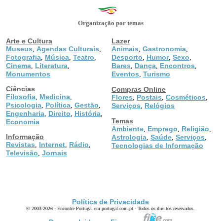
Organização por temas
Arte e Cultura
Lazer
Museus
Agendas Culturais
Animais
Gastronomia
,
,
,
,
Fotografia
Música
Teatro
Desporto
Humor
Sexo
,
,
,
,
,
,
Cinema
Literatura
Bares
Dança
Encontros
,
,
,
,
,
Monumentos
Eventos
Turismo
,
Ciências
Compras Online
Filosofia
Medicina
,
,
Flores
Postais
Cosméticos
,
,
,
Psicologia
Política
Gestão
,
,
,
Serviços
Relógios
,
Engenharia
Direito
História
,
,
,
Temas
Economia
Ambiente
Emprego
Religião
,
,
,
Informação
Astrologia
Saúde
Serviços
,
,
,
Revistas
Internet
Rádio
,
,
,
Tecnologias de Informação
Televisão
Jornais
,
Política de Privacidade
© 2003-2026 - Encontre Portugal em portugal.com.pt - Todos os direitos reservados.