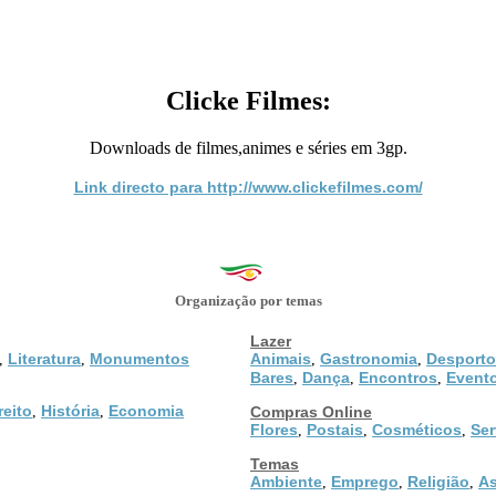
Clicke Filmes:
Downloads de filmes,animes e séries em 3gp.
Link directo para http://www.clickefilmes.com/
Organização por temas
Lazer
Literatura
Monumentos
Animais
Gastronomia
Desporto
,
,
,
,
Bares
Dança
Encontros
Event
,
,
,
reito
História
Economia
,
,
Compras Online
Flores
Postais
Cosméticos
Ser
,
,
,
Temas
Ambiente
Emprego
Religião
As
,
,
,