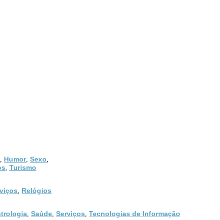
Humor
Sexo
,
,
,
os
Turismo
,
viços
Relógios
,
trologia
Saúde
Serviços
Tecnologias de Informação
,
,
,