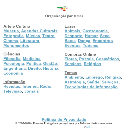
Organização por temas
Arte e Cultura
Lazer
Museus
Agendas Culturais
Animais
Gastronomia
,
,
,
,
Fotografia
Música
Teatro
Desporto
Humor
Sexo
,
,
,
,
,
,
Cinema
Literatura
Bares
Dança
Encontros
,
,
,
,
,
Monumentos
Eventos
Turismo
,
Ciências
Compras Online
Filosofia
Medicina
,
,
Flores
Postais
Cosméticos
,
,
,
Psicologia
Política
Gestão
,
,
,
Serviços
Relógios
,
Engenharia
Direito
História
,
,
,
Temas
Economia
Ambiente
Emprego
Religião
,
,
,
Informação
Astrologia
Saúde
Serviços
,
,
,
Revistas
Internet
Rádio
,
,
,
Tecnologias de Informação
Televisão
Jornais
,
Política de Privacidade
© 2003-2026 - Encontre Portugal em portugal.com.pt - Todos os direitos reservados.