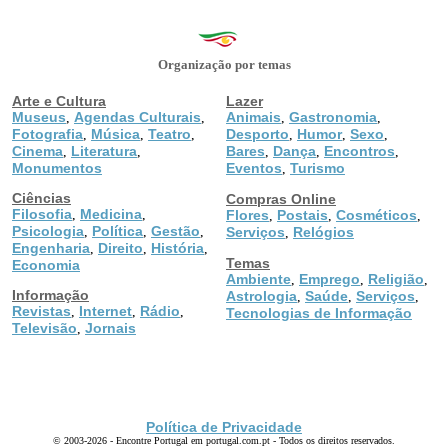
Organização por temas
Arte e Cultura
Lazer
Museus
Agendas Culturais
Animais
Gastronomia
,
,
,
,
Fotografia
Música
Teatro
Desporto
Humor
Sexo
,
,
,
,
,
,
Cinema
Literatura
Bares
Dança
Encontros
,
,
,
,
,
Monumentos
Eventos
Turismo
,
Ciências
Compras Online
Filosofia
Medicina
,
,
Flores
Postais
Cosméticos
,
,
,
Psicologia
Política
Gestão
,
,
,
Serviços
Relógios
,
Engenharia
Direito
História
,
,
,
Temas
Economia
Ambiente
Emprego
Religião
,
,
,
Informação
Astrologia
Saúde
Serviços
,
,
,
Revistas
Internet
Rádio
,
,
,
Tecnologias de Informação
Televisão
Jornais
,
Política de Privacidade
© 2003-2026 - Encontre Portugal em portugal.com.pt - Todos os direitos reservados.