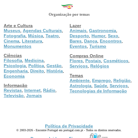
Organização por temas
Arte e Cultura
Lazer
Museus
Agendas Culturais
Animais
Gastronomia
,
,
,
,
Fotografia
Música
Teatro
Desporto
Humor
Sexo
,
,
,
,
,
,
Cinema
Literatura
Bares
Dança
Encontros
,
,
,
,
,
Monumentos
Eventos
Turismo
,
Ciências
Compras Online
Filosofia
Medicina
,
,
Flores
Postais
Cosméticos
,
,
,
Psicologia
Política
Gestão
,
,
,
Serviços
Relógios
,
Engenharia
Direito
História
,
,
,
Temas
Economia
Ambiente
Emprego
Religião
,
,
,
Informação
Astrologia
Saúde
Serviços
,
,
,
Revistas
Internet
Rádio
,
,
,
Tecnologias de Informação
Televisão
Jornais
,
Política de Privacidade
© 2003-2026 - Encontre Portugal em portugal.com.pt - Todos os direitos reservados.