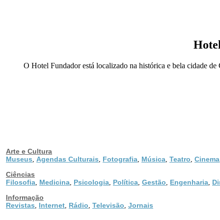
Hote
O Hotel Fundador está localizado na histórica e bela cidade de
Arte e Cultura
Museus
Agendas Culturais
Fotografia
Música
Teatro
Cinema
,
,
,
,
,
Ciências
Filosofia
Medicina
Psicologia
Política
Gestão
Engenharia
Di
,
,
,
,
,
,
Informação
Revistas
Internet
Rádio
Televisão
Jornais
,
,
,
,