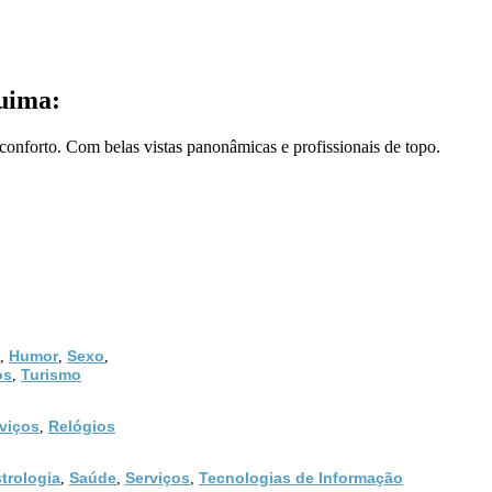
uima:
conforto. Com belas vistas panonâmicas e profissionais de topo.
Humor
Sexo
,
,
,
os
Turismo
,
viços
Relógios
,
trologia
Saúde
Serviços
Tecnologias de Informação
,
,
,