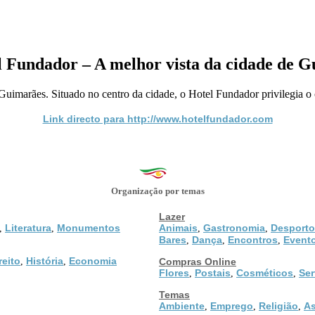
l Fundador – A melhor vista da cidade de G
 Guimarães. Situado no centro da cidade, o Hotel Fundador privilegia o 
Link directo para http://www.hotelfundador.com
Organização por temas
Lazer
Literatura
Monumentos
Animais
Gastronomia
Desporto
,
,
,
,
Bares
Dança
Encontros
Event
,
,
,
reito
História
Economia
,
,
Compras Online
Flores
Postais
Cosméticos
Ser
,
,
,
Temas
Ambiente
Emprego
Religião
As
,
,
,