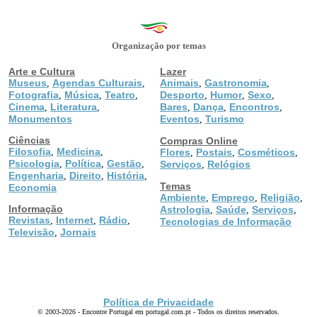
Organização por temas
Arte e Cultura
Lazer
Museus
Agendas Culturais
Animais
Gastronomia
,
,
,
,
Fotografia
Música
Teatro
Desporto
Humor
Sexo
,
,
,
,
,
,
Cinema
Literatura
Bares
Dança
Encontros
,
,
,
,
,
Monumentos
Eventos
Turismo
,
Ciências
Compras Online
Filosofia
Medicina
,
,
Flores
Postais
Cosméticos
,
,
,
Psicologia
Política
Gestão
,
,
,
Serviços
Relógios
,
Engenharia
Direito
História
,
,
,
Temas
Economia
Ambiente
Emprego
Religião
,
,
,
Informação
Astrologia
Saúde
Serviços
,
,
,
Revistas
Internet
Rádio
,
,
,
Tecnologias de Informação
Televisão
Jornais
,
Política de Privacidade
© 2003-2026 - Encontre Portugal em portugal.com.pt - Todos os direitos reservados.