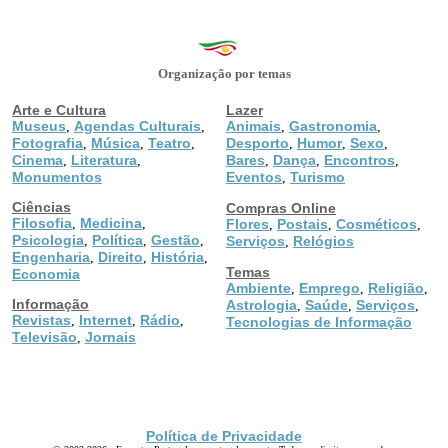
Organização por temas
Arte e Cultura
Lazer
Museus
Agendas Culturais
Animais
Gastronomia
,
,
,
,
Fotografia
Música
Teatro
Desporto
Humor
Sexo
,
,
,
,
,
,
Cinema
Literatura
Bares
Dança
Encontros
,
,
,
,
,
Monumentos
Eventos
Turismo
,
Ciências
Compras Online
Filosofia
Medicina
,
,
Flores
Postais
Cosméticos
,
,
,
Psicologia
Política
Gestão
,
,
,
Serviços
Relógios
,
Engenharia
Direito
História
,
,
,
Temas
Economia
Ambiente
Emprego
Religião
,
,
,
Informação
Astrologia
Saúde
Serviços
,
,
,
Revistas
Internet
Rádio
,
,
,
Tecnologias de Informação
Televisão
Jornais
,
Política de Privacidade