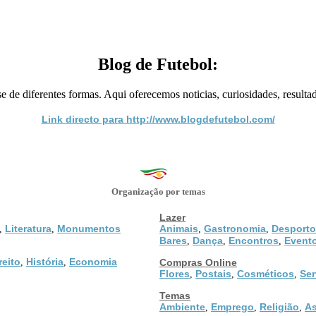
Blog de Futebol:
 de diferentes formas. Aqui oferecemos noticias, curiosidades, resultado
Link directo para http://www.blogdefutebol.com/
Organização por temas
Lazer
Literatura
Monumentos
Animais
Gastronomia
Desporto
,
,
,
,
Bares
Dança
Encontros
Event
,
,
,
reito
História
Economia
,
,
Compras Online
Flores
Postais
Cosméticos
Ser
,
,
,
Temas
Ambiente
Emprego
Religião
As
,
,
,