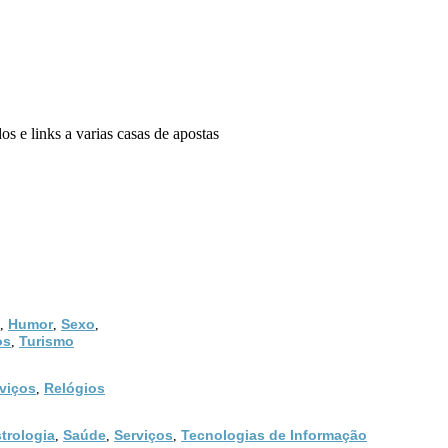
s e links a varias casas de apostas
Humor
Sexo
,
,
,
os
Turismo
,
viços
Relógios
,
trologia
Saúde
Serviços
Tecnologias de Informação
,
,
,