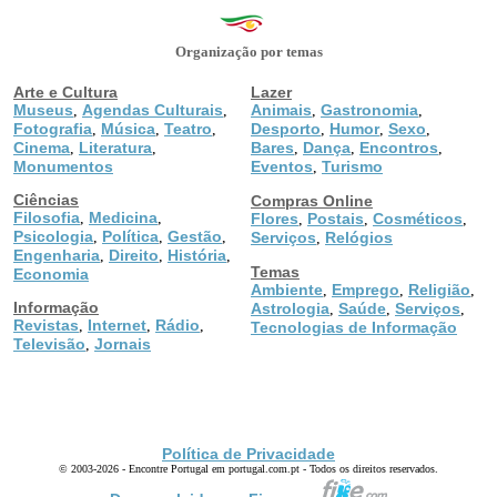
Organização por temas
Arte e Cultura
Lazer
Museus
Agendas Culturais
Animais
Gastronomia
,
,
,
,
Fotografia
Música
Teatro
Desporto
Humor
Sexo
,
,
,
,
,
,
Cinema
Literatura
Bares
Dança
Encontros
,
,
,
,
,
Monumentos
Eventos
Turismo
,
Ciências
Compras Online
Filosofia
Medicina
,
,
Flores
Postais
Cosméticos
,
,
,
Psicologia
Política
Gestão
,
,
,
Serviços
Relógios
,
Engenharia
Direito
História
,
,
,
Temas
Economia
Ambiente
Emprego
Religião
,
,
,
Informação
Astrologia
Saúde
Serviços
,
,
,
Revistas
Internet
Rádio
,
,
,
Tecnologias de Informação
Televisão
Jornais
,
Política de Privacidade
© 2003-2026 - Encontre Portugal em portugal.com.pt - Todos os direitos reservados.