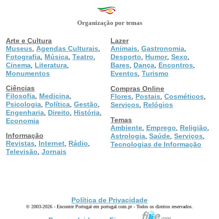
Organização por temas
Arte e Cultura
Lazer
Museus
Agendas Culturais
Animais
Gastronomia
,
,
,
,
Fotografia
Música
Teatro
Desporto
Humor
Sexo
,
,
,
,
,
,
Cinema
Literatura
Bares
Dança
Encontros
,
,
,
,
,
Monumentos
Eventos
Turismo
,
Ciências
Compras Online
Filosofia
Medicina
,
,
Flores
Postais
Cosméticos
,
,
,
Psicologia
Política
Gestão
,
,
,
Serviços
Relógios
,
Engenharia
Direito
História
,
,
,
Temas
Economia
Ambiente
Emprego
Religião
,
,
,
Informação
Astrologia
Saúde
Serviços
,
,
,
Revistas
Internet
Rádio
,
,
,
Tecnologias de Informação
Televisão
Jornais
,
Política de Privacidade
© 2003-2026 - Encontre Portugal em portugal.com.pt - Todos os direitos reservados.