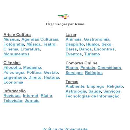
Organização por temas
Arte e Cultura
Lazer
Museus
Agendas Culturais
Animais
Gastronomia
,
,
,
,
Fotografia
Música
Teatro
Desporto
Humor
Sexo
,
,
,
,
,
,
Cinema
Literatura
Bares
Dança
Encontros
,
,
,
,
,
Monumentos
Eventos
Turismo
,
Ciências
Compras Online
Filosofia
Medicina
,
,
Flores
Postais
Cosméticos
,
,
,
Psicologia
Política
Gestão
,
,
,
Serviços
Relógios
,
Engenharia
Direito
História
,
,
,
Temas
Economia
Ambiente
Emprego
Religião
,
,
,
Informação
Astrologia
Saúde
Serviços
,
,
,
Revistas
Internet
Rádio
,
,
,
Tecnologias de Informação
Televisão
Jornais
,
Política de Privacidade