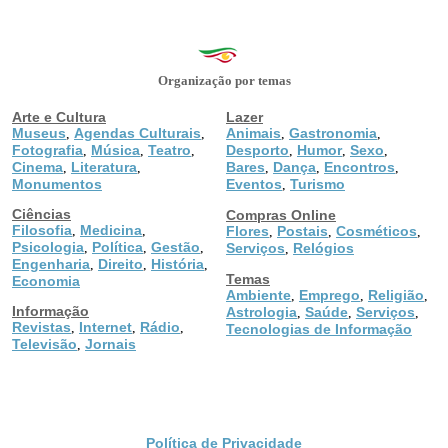
Organização por temas
Arte e Cultura
Lazer
Museus
Agendas Culturais
Animais
Gastronomia
,
,
,
,
Fotografia
Música
Teatro
Desporto
Humor
Sexo
,
,
,
,
,
,
Cinema
Literatura
Bares
Dança
Encontros
,
,
,
,
,
Monumentos
Eventos
Turismo
,
Ciências
Compras Online
Filosofia
Medicina
,
,
Flores
Postais
Cosméticos
,
,
,
Psicologia
Política
Gestão
,
,
,
Serviços
Relógios
,
Engenharia
Direito
História
,
,
,
Temas
Economia
Ambiente
Emprego
Religião
,
,
,
Informação
Astrologia
Saúde
Serviços
,
,
,
Revistas
Internet
Rádio
,
,
,
Tecnologias de Informação
Televisão
Jornais
,
Política de Privacidade