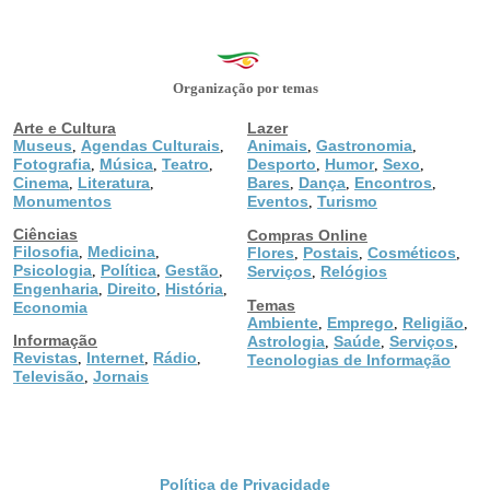
Organização por temas
Arte e Cultura
Lazer
Museus
Agendas Culturais
Animais
Gastronomia
,
,
,
,
Fotografia
Música
Teatro
Desporto
Humor
Sexo
,
,
,
,
,
,
Cinema
Literatura
Bares
Dança
Encontros
,
,
,
,
,
Monumentos
Eventos
Turismo
,
Ciências
Compras Online
Filosofia
Medicina
,
,
Flores
Postais
Cosméticos
,
,
,
Psicologia
Política
Gestão
,
,
,
Serviços
Relógios
,
Engenharia
Direito
História
,
,
,
Temas
Economia
Ambiente
Emprego
Religião
,
,
,
Informação
Astrologia
Saúde
Serviços
,
,
,
Revistas
Internet
Rádio
,
,
,
Tecnologias de Informação
Televisão
Jornais
,
Política de Privacidade