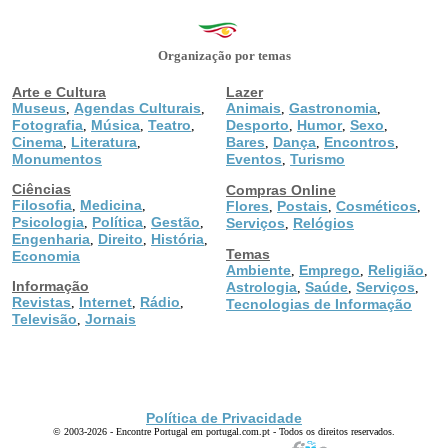
Organização por temas
Arte e Cultura
Lazer
Museus
Agendas Culturais
Animais
Gastronomia
,
,
,
,
Fotografia
Música
Teatro
Desporto
Humor
Sexo
,
,
,
,
,
,
Cinema
Literatura
Bares
Dança
Encontros
,
,
,
,
,
Monumentos
Eventos
Turismo
,
Ciências
Compras Online
Filosofia
Medicina
,
,
Flores
Postais
Cosméticos
,
,
,
Psicologia
Política
Gestão
,
,
,
Serviços
Relógios
,
Engenharia
Direito
História
,
,
,
Temas
Economia
Ambiente
Emprego
Religião
,
,
,
Informação
Astrologia
Saúde
Serviços
,
,
,
Revistas
Internet
Rádio
,
,
,
Tecnologias de Informação
Televisão
Jornais
,
Política de Privacidade
© 2003-2026 - Encontre Portugal em portugal.com.pt - Todos os direitos reservados.