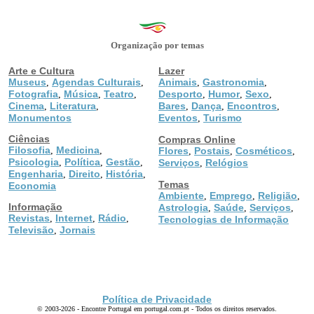
Organização por temas
Arte e Cultura
Lazer
Museus
Agendas Culturais
Animais
Gastronomia
,
,
,
,
Fotografia
Música
Teatro
Desporto
Humor
Sexo
,
,
,
,
,
,
Cinema
Literatura
Bares
Dança
Encontros
,
,
,
,
,
Monumentos
Eventos
Turismo
,
Ciências
Compras Online
Filosofia
Medicina
,
,
Flores
Postais
Cosméticos
,
,
,
Psicologia
Política
Gestão
,
,
,
Serviços
Relógios
,
Engenharia
Direito
História
,
,
,
Temas
Economia
Ambiente
Emprego
Religião
,
,
,
Informação
Astrologia
Saúde
Serviços
,
,
,
Revistas
Internet
Rádio
,
,
,
Tecnologias de Informação
Televisão
Jornais
,
Política de Privacidade
© 2003-2026 - Encontre Portugal em portugal.com.pt - Todos os direitos reservados.