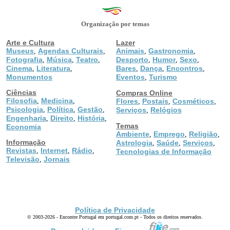
Organização por temas
Arte e Cultura
Lazer
Museus
Agendas Culturais
Animais
Gastronomia
,
,
,
,
Fotografia
Música
Teatro
Desporto
Humor
Sexo
,
,
,
,
,
,
Cinema
Literatura
Bares
Dança
Encontros
,
,
,
,
,
Monumentos
Eventos
Turismo
,
Ciências
Compras Online
Filosofia
Medicina
,
,
Flores
Postais
Cosméticos
,
,
,
Psicologia
Política
Gestão
,
,
,
Serviços
Relógios
,
Engenharia
Direito
História
,
,
,
Temas
Economia
Ambiente
Emprego
Religião
,
,
,
Informação
Astrologia
Saúde
Serviços
,
,
,
Revistas
Internet
Rádio
,
,
,
Tecnologias de Informação
Televisão
Jornais
,
Política de Privacidade
© 2003-2026 - Encontre Portugal em portugal.com.pt - Todos os direitos reservados.