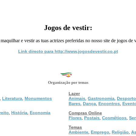
Jogos de vestir:
aquilhar e vestir as tuas actrizes preferidas no nosso site de jogos de v
Link directo para http://www.jogosdevestir.co.pt
Organização por temas
Lazer
Literatura
Monumentos
Animais
Gastronomia
Desporto
,
,
,
,
Bares
Dança
Encontros
Event
,
,
,
reito
História
Economia
,
,
Compras Online
Flores
Postais
Cosméticos
Ser
,
,
,
Temas
Ambiente
Emprego
Religião
As
,
,
,