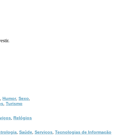
estir.
Humor
Sexo
,
,
,
os
Turismo
,
viços
Relógios
,
trologia
Saúde
Serviços
Tecnologias de Informação
,
,
,