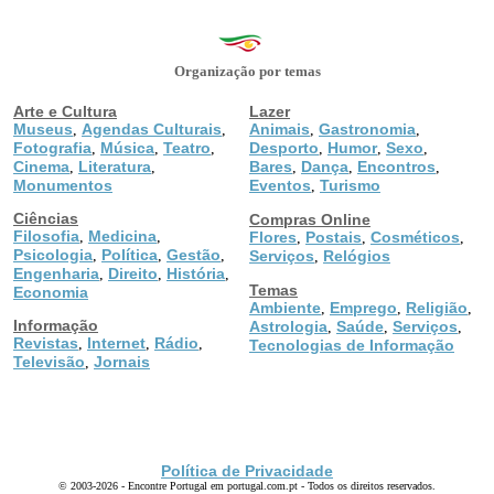
Organização por temas
Arte e Cultura
Lazer
Museus
Agendas Culturais
Animais
Gastronomia
,
,
,
,
Fotografia
Música
Teatro
Desporto
Humor
Sexo
,
,
,
,
,
,
Cinema
Literatura
Bares
Dança
Encontros
,
,
,
,
,
Monumentos
Eventos
Turismo
,
Ciências
Compras Online
Filosofia
Medicina
,
,
Flores
Postais
Cosméticos
,
,
,
Psicologia
Política
Gestão
,
,
,
Serviços
Relógios
,
Engenharia
Direito
História
,
,
,
Temas
Economia
Ambiente
Emprego
Religião
,
,
,
Informação
Astrologia
Saúde
Serviços
,
,
,
Revistas
Internet
Rádio
,
,
,
Tecnologias de Informação
Televisão
Jornais
,
Política de Privacidade
© 2003-2026 - Encontre Portugal em portugal.com.pt - Todos os direitos reservados.