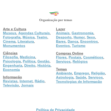
Organização por temas
Arte e Cultura
Lazer
Museus
Agendas Culturais
Animais
Gastronomia
,
,
,
,
Fotografia
Música
Teatro
Desporto
Humor
Sexo
,
,
,
,
,
,
Cinema
Literatura
Bares
Dança
Encontros
,
,
,
,
,
Monumentos
Eventos
Turismo
,
Ciências
Compras Online
Filosofia
Medicina
,
,
Flores
Postais
Cosméticos
,
,
,
Psicologia
Política
Gestão
,
,
,
Serviços
Relógios
,
Engenharia
Direito
História
,
,
,
Temas
Economia
Ambiente
Emprego
Religião
,
,
,
Informação
Astrologia
Saúde
Serviços
,
,
,
Revistas
Internet
Rádio
,
,
,
Tecnologias de Informação
Televisão
Jornais
,
Política de Privacidade