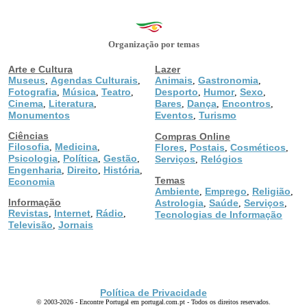
Organização por temas
Arte e Cultura
Lazer
Museus
Agendas Culturais
Animais
Gastronomia
,
,
,
,
Fotografia
Música
Teatro
Desporto
Humor
Sexo
,
,
,
,
,
,
Cinema
Literatura
Bares
Dança
Encontros
,
,
,
,
,
Monumentos
Eventos
Turismo
,
Ciências
Compras Online
Filosofia
Medicina
,
,
Flores
Postais
Cosméticos
,
,
,
Psicologia
Política
Gestão
,
,
,
Serviços
Relógios
,
Engenharia
Direito
História
,
,
,
Temas
Economia
Ambiente
Emprego
Religião
,
,
,
Informação
Astrologia
Saúde
Serviços
,
,
,
Revistas
Internet
Rádio
,
,
,
Tecnologias de Informação
Televisão
Jornais
,
Política de Privacidade
© 2003-2026 - Encontre Portugal em portugal.com.pt - Todos os direitos reservados.