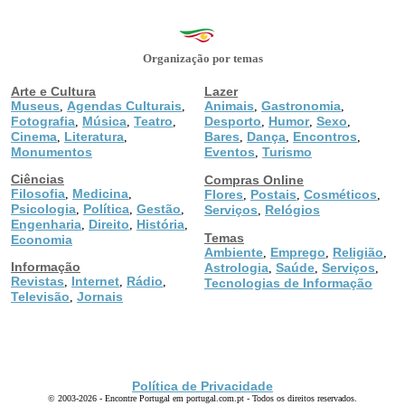
Organização por temas
Arte e Cultura
Lazer
Museus
Agendas Culturais
Animais
Gastronomia
,
,
,
,
Fotografia
Música
Teatro
Desporto
Humor
Sexo
,
,
,
,
,
,
Cinema
Literatura
Bares
Dança
Encontros
,
,
,
,
,
Monumentos
Eventos
Turismo
,
Ciências
Compras Online
Filosofia
Medicina
,
,
Flores
Postais
Cosméticos
,
,
,
Psicologia
Política
Gestão
,
,
,
Serviços
Relógios
,
Engenharia
Direito
História
,
,
,
Temas
Economia
Ambiente
Emprego
Religião
,
,
,
Informação
Astrologia
Saúde
Serviços
,
,
,
Revistas
Internet
Rádio
,
,
,
Tecnologias de Informação
Televisão
Jornais
,
Política de Privacidade
© 2003-2026 - Encontre Portugal em portugal.com.pt - Todos os direitos reservados.