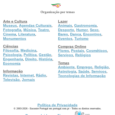
Organização por temas
Arte e Cultura
Lazer
Museus
Agendas Culturais
Animais
Gastronomia
,
,
,
,
Fotografia
Música
Teatro
Desporto
Humor
Sexo
,
,
,
,
,
,
Cinema
Literatura
Bares
Dança
Encontros
,
,
,
,
,
Monumentos
Eventos
Turismo
,
Ciências
Compras Online
Filosofia
Medicina
,
,
Flores
Postais
Cosméticos
,
,
,
Psicologia
Política
Gestão
,
,
,
Serviços
Relógios
,
Engenharia
Direito
História
,
,
,
Temas
Economia
Ambiente
Emprego
Religião
,
,
,
Informação
Astrologia
Saúde
Serviços
,
,
,
Revistas
Internet
Rádio
,
,
,
Tecnologias de Informação
Televisão
Jornais
,
Política de Privacidade
© 2003-2026 - Encontre Portugal em portugal.com.pt - Todos os direitos reservados.