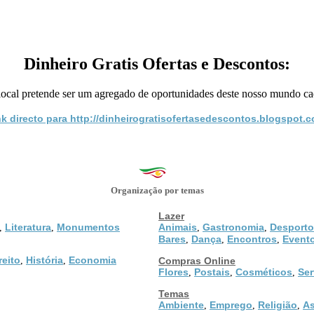
Dinheiro Gratis Ofertas e Descontos:
 local pretende ser um agregado de oportunidades deste nosso mundo c
nk directo para http://dinheirogratisofertasedescontos.blogspot.c
Organização por temas
Lazer
Literatura
Monumentos
Animais
Gastronomia
Desporto
,
,
,
,
Bares
Dança
Encontros
Event
,
,
,
reito
História
Economia
,
,
Compras Online
Flores
Postais
Cosméticos
Ser
,
,
,
Temas
Ambiente
Emprego
Religião
As
,
,
,