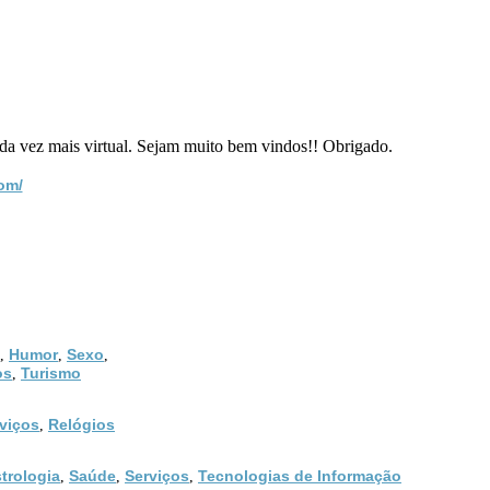
ada vez mais virtual. Sejam muito bem vindos!! Obrigado.
om/
Humor
Sexo
,
,
,
os
Turismo
,
viços
Relógios
,
trologia
Saúde
Serviços
Tecnologias de Informação
,
,
,