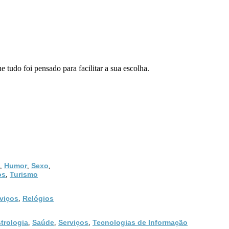
tudo foi pensado para facilitar a sua escolha.
Humor
Sexo
,
,
,
os
Turismo
,
viços
Relógios
,
trologia
Saúde
Serviços
Tecnologias de Informação
,
,
,