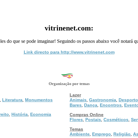
vitrinenet.com:
es do que se pode imaginar! Seguindo os passos abaixo você notará que 
Link directo para http://www.vitrinenet.com
Organização por temas
Lazer
Literatura
Monumentos
Animais
Gastronomia
Desporto
,
,
,
,
Bares
Dança
Encontros
Event
,
,
,
reito
História
Economia
,
,
Compras Online
Flores
Postais
Cosméticos
Ser
,
,
,
Temas
Ambiente
Emprego
Religião
As
,
,
,