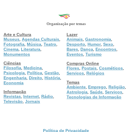
Organização por temas
Arte e Cultura
Lazer
Museus
Agendas Culturais
Animais
Gastronomia
,
,
,
,
Fotografia
Música
Teatro
Desporto
Humor
Sexo
,
,
,
,
,
,
Cinema
Literatura
Bares
Dança
Encontros
,
,
,
,
,
Monumentos
Eventos
Turismo
,
Ciências
Compras Online
Filosofia
Medicina
,
,
Flores
Postais
Cosméticos
,
,
,
Psicologia
Política
Gestão
,
,
,
Serviços
Relógios
,
Engenharia
Direito
História
,
,
,
Temas
Economia
Ambiente
Emprego
Religião
,
,
,
Informação
Astrologia
Saúde
Serviços
,
,
,
Revistas
Internet
Rádio
,
,
,
Tecnologias de Informação
Televisão
Jornais
,
Política de Privacidade