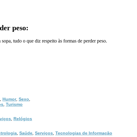
der peso:
 sopa, tudo o que diz respeito às formas de perder peso.
Humor
Sexo
,
,
,
os
Turismo
,
viços
Relógios
,
trologia
Saúde
Serviços
Tecnologias de Informação
,
,
,