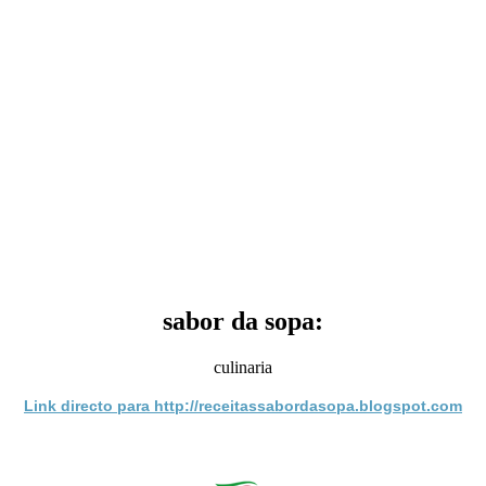
sabor da sopa:
culinaria
Link directo para http://receitassabordasopa.blogspot.com