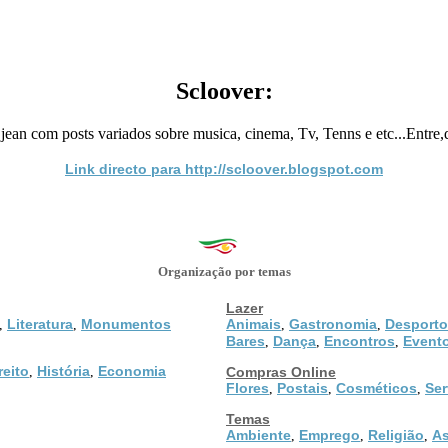
Scloover:
an com posts variados sobre musica, cinema, Tv, Tenns e etc...Entre
Link directo para http://scloover.blogspot.com
Organização por temas
Lazer
Literatura
Monumentos
Animais
Gastronomia
Desporto
,
,
,
,
Bares
Dança
Encontros
Event
,
,
,
reito
História
Economia
,
,
Compras Online
Flores
Postais
Cosméticos
Ser
,
,
,
Temas
Ambiente
Emprego
Religião
As
,
,
,