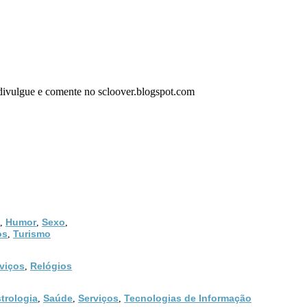
,divulgue e comente no scloover.blogspot.com
Humor
Sexo
,
,
,
os
Turismo
,
viços
Relógios
,
trologia
Saúde
Serviços
Tecnologias de Informação
,
,
,