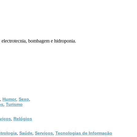
s, electrotecnia, bombagem e hidroponia.
Humor
Sexo
,
,
,
os
Turismo
,
viços
Relógios
,
trologia
Saúde
Serviços
Tecnologias de Informação
,
,
,