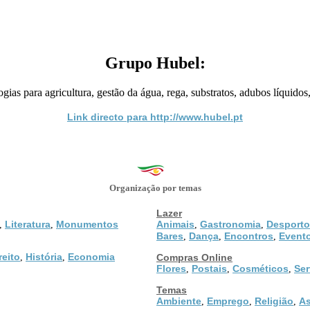
Grupo Hubel:
gias para agricultura, gestão da água, rega, substratos, adubos líquido
Link directo para http://www.hubel.pt
Organização por temas
Lazer
Literatura
Monumentos
Animais
Gastronomia
Desporto
,
,
,
,
Bares
Dança
Encontros
Event
,
,
,
reito
História
Economia
,
,
Compras Online
Flores
Postais
Cosméticos
Ser
,
,
,
Temas
Ambiente
Emprego
Religião
As
,
,
,