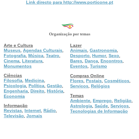
Link directo para http://www.porticone.pt
Organização por temas
Arte e Cultura
Lazer
Museus
Agendas Culturais
Animais
Gastronomia
,
,
,
,
Fotografia
Música
Teatro
Desporto
Humor
Sexo
,
,
,
,
,
,
Cinema
Literatura
Bares
Dança
Encontros
,
,
,
,
,
Monumentos
Eventos
Turismo
,
Ciências
Compras Online
Filosofia
Medicina
,
,
Flores
Postais
Cosméticos
,
,
,
Psicologia
Política
Gestão
,
,
,
Serviços
Relógios
,
Engenharia
Direito
História
,
,
,
Temas
Economia
Ambiente
Emprego
Religião
,
,
,
Informação
Astrologia
Saúde
Serviços
,
,
,
Revistas
Internet
Rádio
,
,
,
Tecnologias de Informação
Televisão
Jornais
,