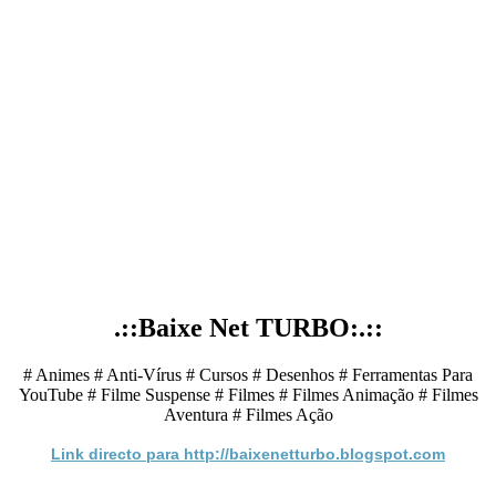
.::Baixe Net TURBO:.::
# Animes # Anti-Vírus # Cursos # Desenhos # Ferramentas Para
YouTube # Filme Suspense # Filmes # Filmes Animação # Filmes
Aventura # Filmes Ação
Link directo para http://baixenetturbo.blogspot.com