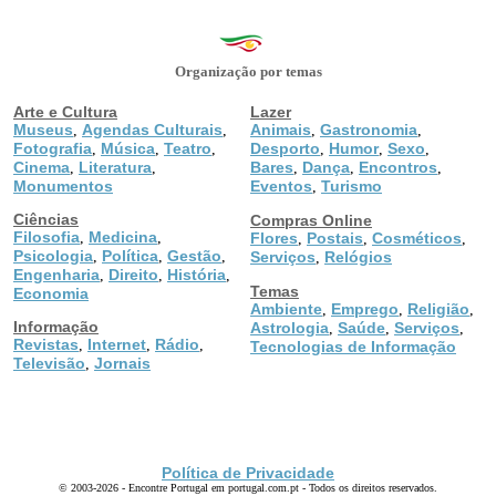
Organização por temas
Arte e Cultura
Lazer
Museus
Agendas Culturais
Animais
Gastronomia
,
,
,
,
Fotografia
Música
Teatro
Desporto
Humor
Sexo
,
,
,
,
,
,
Cinema
Literatura
Bares
Dança
Encontros
,
,
,
,
,
Monumentos
Eventos
Turismo
,
Ciências
Compras Online
Filosofia
Medicina
,
,
Flores
Postais
Cosméticos
,
,
,
Psicologia
Política
Gestão
,
,
,
Serviços
Relógios
,
Engenharia
Direito
História
,
,
,
Temas
Economia
Ambiente
Emprego
Religião
,
,
,
Informação
Astrologia
Saúde
Serviços
,
,
,
Revistas
Internet
Rádio
,
,
,
Tecnologias de Informação
Televisão
Jornais
,
Política de Privacidade
© 2003-2026 - Encontre Portugal em portugal.com.pt - Todos os direitos reservados.