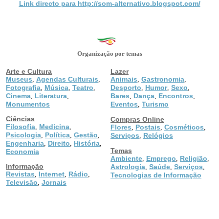
Link directo para http://som-alternativo.blogspot.com/
Organização por temas
Arte e Cultura
Lazer
Museus
Agendas Culturais
Animais
Gastronomia
,
,
,
,
Fotografia
Música
Teatro
Desporto
Humor
Sexo
,
,
,
,
,
,
Cinema
Literatura
Bares
Dança
Encontros
,
,
,
,
,
Monumentos
Eventos
Turismo
,
Ciências
Compras Online
Filosofia
Medicina
,
,
Flores
Postais
Cosméticos
,
,
,
Psicologia
Política
Gestão
,
,
,
Serviços
Relógios
,
Engenharia
Direito
História
,
,
,
Temas
Economia
Ambiente
Emprego
Religião
,
,
,
Informação
Astrologia
Saúde
Serviços
,
,
,
Revistas
Internet
Rádio
,
,
,
Tecnologias de Informação
Televisão
Jornais
,