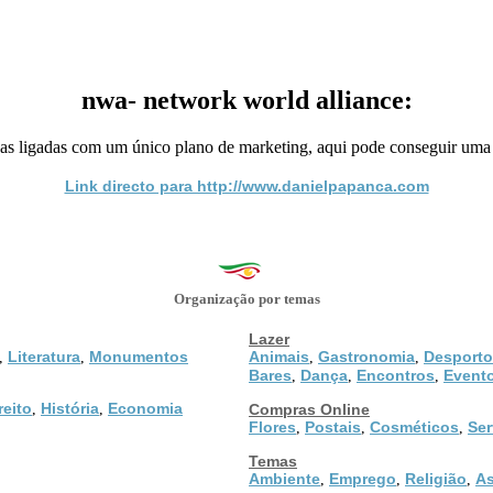
nwa- network world alliance:
s ligadas com um único plano de marketing, aqui pode conseguir uma
Link directo para http://www.danielpapanca.com
Organização por temas
Lazer
Literatura
Monumentos
Animais
Gastronomia
Desporto
,
,
,
,
Bares
Dança
Encontros
Event
,
,
,
reito
História
Economia
,
,
Compras Online
Flores
Postais
Cosméticos
Ser
,
,
,
Temas
Ambiente
Emprego
Religião
As
,
,
,