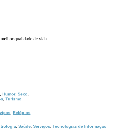
 melhor qualidade de vida
Humor
Sexo
,
,
,
os
Turismo
,
viços
Relógios
,
trologia
Saúde
Serviços
Tecnologias de Informação
,
,
,