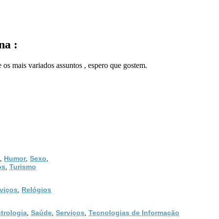
na :
e os mais variados assuntos , espero que gostem.
Humor
Sexo
,
,
,
os
Turismo
,
viços
Relógios
,
trologia
Saúde
Serviços
Tecnologias de Informação
,
,
,