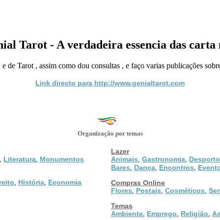
ial Tarot - A verdadeira essencia das carta 
 e de Tarot , assim como dou consultas , e faço varias publicações sobr
Link directo para http://www.genialtarot.com
Organização por temas
Lazer
Literatura
Monumentos
Animais
Gastronomia
Desporto
,
,
,
,
Bares
Dança
Encontros
Event
,
,
,
reito
História
Economia
,
,
Compras Online
Flores
Postais
Cosméticos
Ser
,
,
,
Temas
Ambiente
Emprego
Religião
As
,
,
,