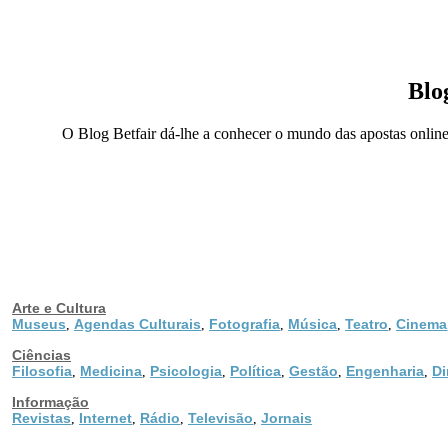
Blo
O Blog Betfair dá-lhe a conhecer o mundo das apostas online em
Arte e Cultura
Museus
Agendas Culturais
Fotografia
Música
Teatro
Cinema
,
,
,
,
,
Ciências
Filosofia
Medicina
Psicologia
Política
Gestão
Engenharia
Di
,
,
,
,
,
,
Informação
Revistas
Internet
Rádio
Televisão
Jornais
,
,
,
,