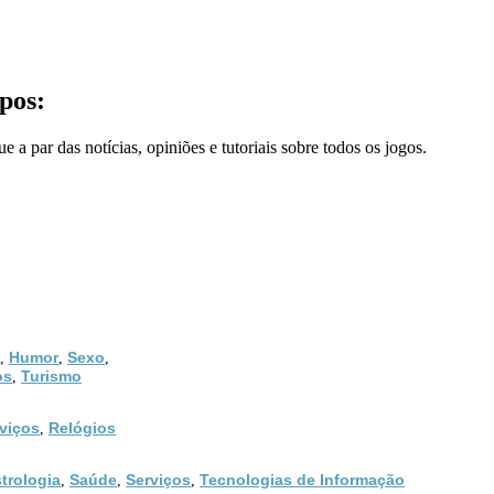
pos:
 a par das notícias, opiniões e tutoriais sobre todos os jogos.
Humor
Sexo
,
,
,
os
Turismo
,
viços
Relógios
,
trologia
Saúde
Serviços
Tecnologias de Informação
,
,
,