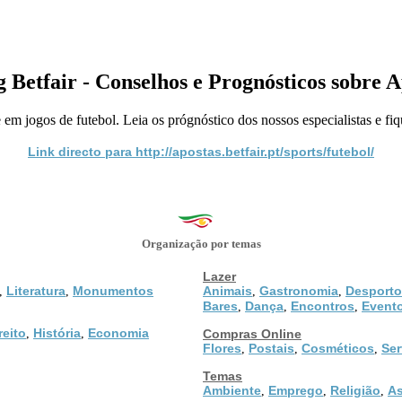
g Betfair - Conselhos e Prognósticos sobre A
 jogos de futebol. Leia os prógnóstico dos nossos especialistas e fique
Link directo para http://apostas.betfair.pt/sports/futebol/
Organização por temas
Lazer
Literatura
Monumentos
Animais
Gastronomia
Desporto
,
,
,
,
Bares
Dança
Encontros
Event
,
,
,
reito
História
Economia
,
,
Compras Online
Flores
Postais
Cosméticos
Ser
,
,
,
Temas
Ambiente
Emprego
Religião
As
,
,
,