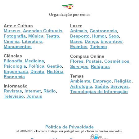
Organização por temas
Arte e Cultura
Lazer
Museus
Agendas Culturais
Animais
Gastronomia
,
,
,
,
Fotografia
Música
Teatro
Desporto
Humor
Sexo
,
,
,
,
,
,
Cinema
Literatura
Bares
Dança
Encontros
,
,
,
,
,
Monumentos
Eventos
Turismo
,
Ciências
Compras Online
Filosofia
Medicina
,
,
Flores
Postais
Cosméticos
,
,
,
Psicologia
Política
Gestão
,
,
,
Serviços
Relógios
,
Engenharia
Direito
História
,
,
,
Temas
Economia
Ambiente
Emprego
Religião
,
,
,
Informação
Astrologia
Saúde
Serviços
,
,
,
Revistas
Internet
Rádio
,
,
,
Tecnologias de Informação
Televisão
Jornais
,
Política de Privacidade
© 2003-2026 - Encontre Portugal em portugal.com.pt - Todos os direitos reservados.