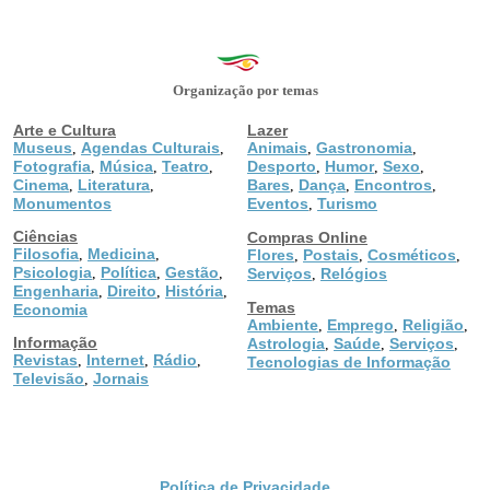
Organização por temas
Arte e Cultura
Lazer
Museus
Agendas Culturais
Animais
Gastronomia
,
,
,
,
Fotografia
Música
Teatro
Desporto
Humor
Sexo
,
,
,
,
,
,
Cinema
Literatura
Bares
Dança
Encontros
,
,
,
,
,
Monumentos
Eventos
Turismo
,
Ciências
Compras Online
Filosofia
Medicina
,
,
Flores
Postais
Cosméticos
,
,
,
Psicologia
Política
Gestão
,
,
,
Serviços
Relógios
,
Engenharia
Direito
História
,
,
,
Temas
Economia
Ambiente
Emprego
Religião
,
,
,
Informação
Astrologia
Saúde
Serviços
,
,
,
Revistas
Internet
Rádio
,
,
,
Tecnologias de Informação
Televisão
Jornais
,
Política de Privacidade