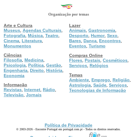
Organização por temas
Arte e Cultura
Lazer
Museus
Agendas Culturais
Animais
Gastronomia
,
,
,
,
Fotografia
Música
Teatro
Desporto
Humor
Sexo
,
,
,
,
,
,
Cinema
Literatura
Bares
Dança
Encontros
,
,
,
,
,
Monumentos
Eventos
Turismo
,
Ciências
Compras Online
Filosofia
Medicina
,
,
Flores
Postais
Cosméticos
,
,
,
Psicologia
Política
Gestão
,
,
,
Serviços
Relógios
,
Engenharia
Direito
História
,
,
,
Temas
Economia
Ambiente
Emprego
Religião
,
,
,
Informação
Astrologia
Saúde
Serviços
,
,
,
Revistas
Internet
Rádio
,
,
,
Tecnologias de Informação
Televisão
Jornais
,
Política de Privacidade
© 2003-2026 - Encontre Portugal em portugal.com.pt - Todos os direitos reservados.