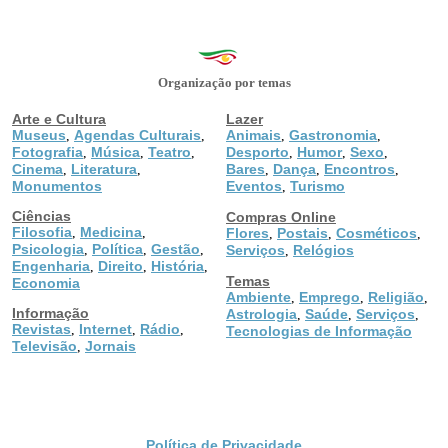
Organização por temas
Arte e Cultura
Lazer
Museus
Agendas Culturais
Animais
Gastronomia
,
,
,
,
Fotografia
Música
Teatro
Desporto
Humor
Sexo
,
,
,
,
,
,
Cinema
Literatura
Bares
Dança
Encontros
,
,
,
,
,
Monumentos
Eventos
Turismo
,
Ciências
Compras Online
Filosofia
Medicina
,
,
Flores
Postais
Cosméticos
,
,
,
Psicologia
Política
Gestão
,
,
,
Serviços
Relógios
,
Engenharia
Direito
História
,
,
,
Temas
Economia
Ambiente
Emprego
Religião
,
,
,
Informação
Astrologia
Saúde
Serviços
,
,
,
Revistas
Internet
Rádio
,
,
,
Tecnologias de Informação
Televisão
Jornais
,
Política de Privacidade