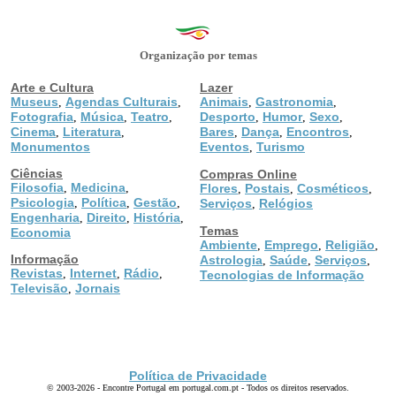
Organização por temas
Arte e Cultura
Lazer
Museus
Agendas Culturais
Animais
Gastronomia
,
,
,
,
Fotografia
Música
Teatro
Desporto
Humor
Sexo
,
,
,
,
,
,
Cinema
Literatura
Bares
Dança
Encontros
,
,
,
,
,
Monumentos
Eventos
Turismo
,
Ciências
Compras Online
Filosofia
Medicina
,
,
Flores
Postais
Cosméticos
,
,
,
Psicologia
Política
Gestão
,
,
,
Serviços
Relógios
,
Engenharia
Direito
História
,
,
,
Temas
Economia
Ambiente
Emprego
Religião
,
,
,
Informação
Astrologia
Saúde
Serviços
,
,
,
Revistas
Internet
Rádio
,
,
,
Tecnologias de Informação
Televisão
Jornais
,
Política de Privacidade
© 2003-2026 - Encontre Portugal em portugal.com.pt - Todos os direitos reservados.